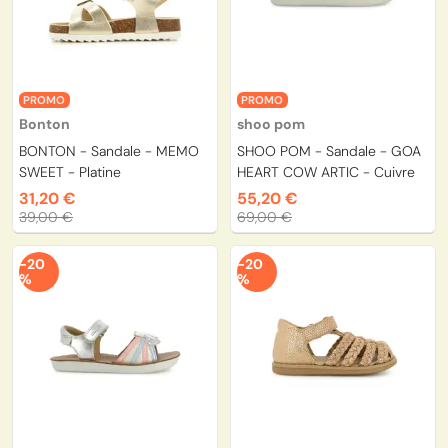
PROMO
PROMO
Bonton
shoo pom
BONTON - Sandale - MEMO
SHOO POM - Sandale - GOA
SWEET - Platine
HEART COW ARTIC - Cuivre
31,20 €
55,20 €
39,00 €
69,00 €
-20
-20
%
%