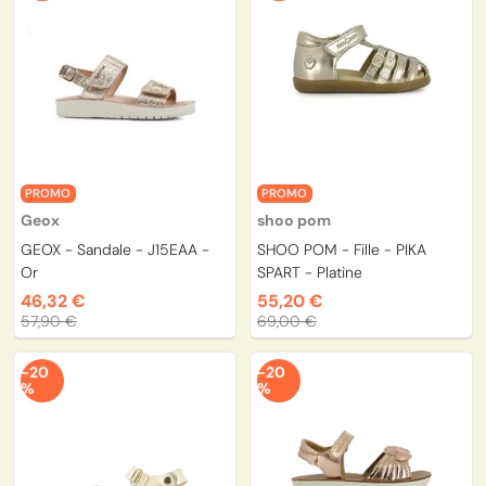
PROMO
PROMO
Geox
shoo pom
GEOX - Sandale - J15EAA -
SHOO POM - Fille - PIKA
Or
SPART - Platine
46,32 €
55,20 €
57,90 €
69,00 €
-20
-20
%
%