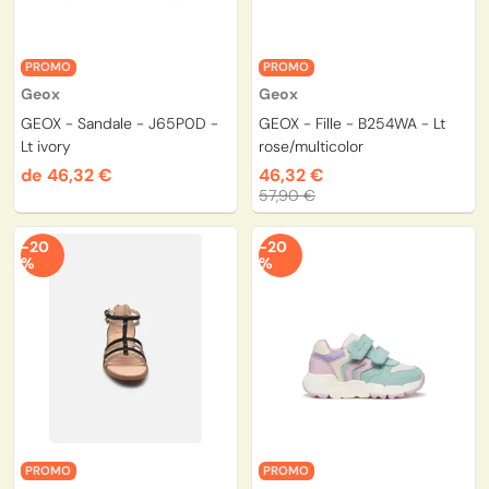
PROMO
PROMO
Geox
Geox
GEOX - Sandale - J65P0D -
GEOX - Fille - B254WA - Lt
Lt ivory
rose/multicolor
de 46,32 €
46,32 €
57,90 €
-20
-20
%
%
PROMO
PROMO