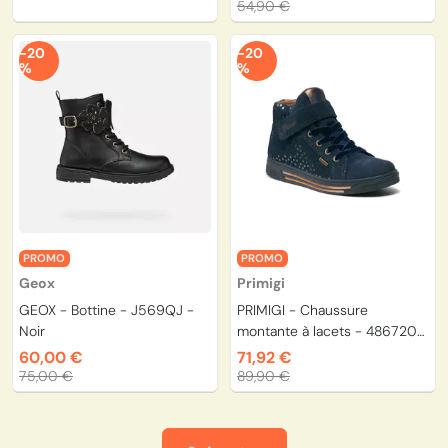
54,90 €
-20
-20
%
%
PROMO
PROMO
Geox
Primigi
GEOX - Bottine - J569QJ -
PRIMIGI - Chaussure
Noir
montante à lacets - 4867200
- Marine
60,00 €
71,92 €
75,00 €
89,90 €