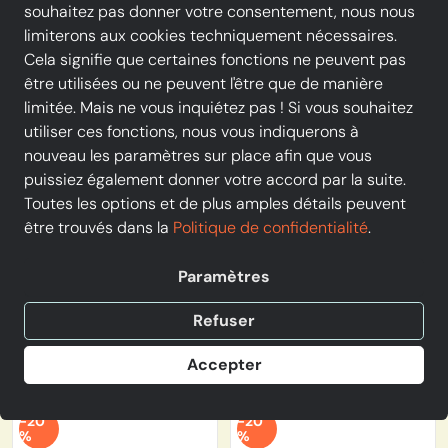
souhaitez pas donner votre consentement, nous nous
limiterons aux cookies techniquement nécessaires.
-20
-20
Cela signifie que certaines fonctions ne peuvent pas
%
%
être utilisées ou ne peuvent l'être que de manière
limitée. Mais ne vous inquiétez pas ! Si vous souhaitez
utiliser ces fonctions, nous vous indiquerons à
nouveau les paramètres sur place afin que vous
puissiez également donner votre accord par la suite.
Toutes les options et de plus amples détails peuvent
être trouvés dans la
Politique de confidentialité
.
PROMO
PROMO
Paramètres
shoo pom
Geox
SHOO POM - Sandale - GOA
GEOX - Sandale - J15EAA -
Refuser
SALOME - Platine
Argent
55,20 €
de 38,32 €
Accepter
69,00 €
-20
-20
%
%