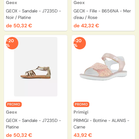
Geox
Geox
GEOX - Sandale - J7235D -
GEOX - Fille - B656NA - Mer
Noir / Platine
d'eau / Rose
de 50,32 €
de 42,32 €
-20
-20
%
%
PROMO
PROMO
Geox
Primigi
GEOX - Sandale - J7235D -
PRIMIGI - Bottine - ALANIS -
Platine
Carne
de 50,32 €
43,92 €