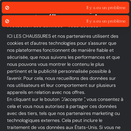
Fiable et rapide
Nous utilisons des cookies pour
assurer et améliorer nos services.
Protection des données - vous décidez !
ICI LES CHAUSSURES et nos partenaires utilisent des
cookies et d'autres technologies pour s'assurer que
Toutes les catégories
Nouveautés
Promotions
Chaussures f
nos plateformes fonctionnent de manière fiable et
sécurisée, que nous suivons les performances et que
Acheter à ICI-LES-CHAUSSURES
Chaussures enfants
Fille
nous pouvons vous montrer le contenu le plus
Fille
pertinent et la publicité personnalisée possible à
l'avenir. Pour cela, nous recueillons des données sur
nos utilisateurs et leur comportement sur plusieurs
TOUS LES FILTRES
appareils en relation avec nos offres.
En cliquant sur le bouton
"J'accepte "
, vous consentez à
cela et vous nous autorisez à partager ces données
Marques
Couleur
Taille
avec des tiers, tels que nos partenaires marketing ou
technologiques externes. Cela peut inclure le
traitement de vos données aux États-Unis. Si vous ne