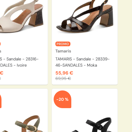
PROMO
s
Tamaris
 - Sandale - 28316-
TAMARIS - Sandale - 28339-
ALES - Ivoire
46-SANDALES - Moka
 €
55,96 €
€
69,95 €
-20 %