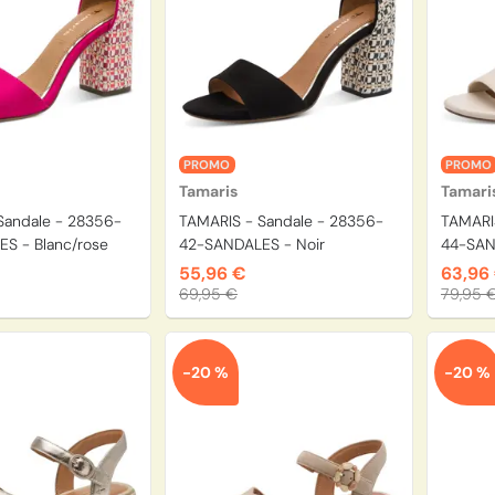
PROMO
PROMO
Tamaris
Tamari
Sandale - 28356-
TAMARIS - Sandale - 28356-
TAMARIS
S - Blanc/rose
42-SANDALES - Noir
44-SAND
55,96 €
63,96
69,95 €
79,95 
-20 %
-20 %