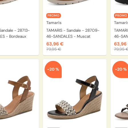
PROMO
PROMO
Tamaris
Tamari
Sandale - 28713-
TAMARIS - Sandale - 28709-
TAMARI
ES - Bordeaux
46-SANDALES - Muscat
46-SAN
63,96 €
63,96
79,95 €
79,95 
-20 %
-20 %