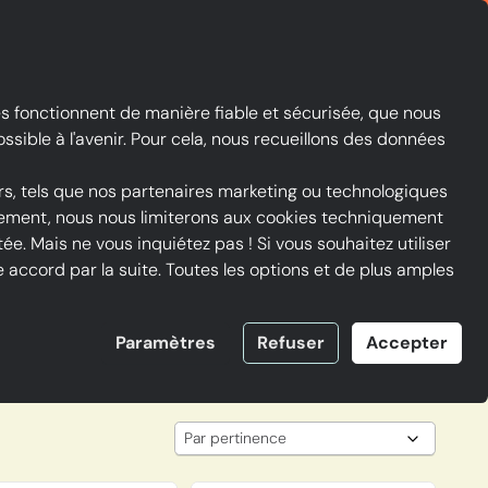
Qu’est-ce que ICI LES CHAUSSURES et FAQ
Contraste
Mon compte
Liste de favoris
Panier
s fonctionnent de manière fiable et sécurisée, que nous
sible à l'avenir. Pour cela, nous recueillons des données
rs, tels que nos partenaires marketing ou technologiques
ntement, nous nous limiterons aux cookies techniquement
ée. Mais ne vous inquiétez pas ! Si vous souhaitez utiliser
accord par la suite. Toutes les options et de plus amples
Paramètres
Refuser
Accepter