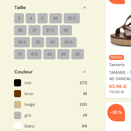
Taille
3
4
5
35
35.5
36
37
37.5
38
38.5
39
40
40.5
41
41.5
42
43
45
PROMO
Tamaris
Couleur
TAMARIS - 
46-SANDAL
noir
272
63,96 €
79,95 €
brun
61
beige
120
-20 %
gris
16
blanc
98