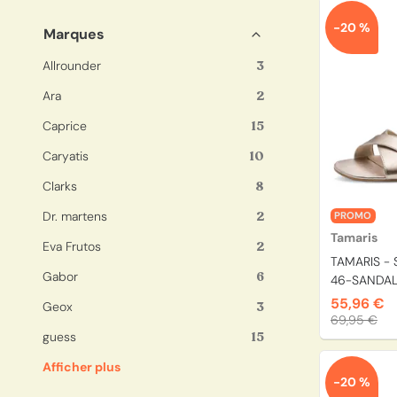
-20 %
Marques
Allrounder
3
Ara
2
Caprice
15
Caryatis
10
Clarks
8
Dr. martens
2
PROMO
Tamaris
Eva Frutos
2
TAMARIS - 
Gabor
6
46-SANDALE
55,96 €
Geox
3
69,95 €
guess
15
Afficher plus
-20 %