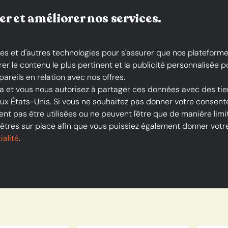
Fiable et rapide
er et améliorer nos services.
es et d'autres technologies pour s'assurer que nos plateforme
le contenu le plus pertinent et la publicité personnalisée pos
areils en relation avec nos offres.
la et vous nous autorisez à partager ces données avec des tie
ales & Nu-pieds
 aux États-Unis. Si vous ne souhaitez pas donner votre conse
eds
nt pas être utilisées ou ne peuvent l'être que de manière limit
tres sur place afin que vous puissiez également donner votre 
ialité
.
arques
Couleur
Taille