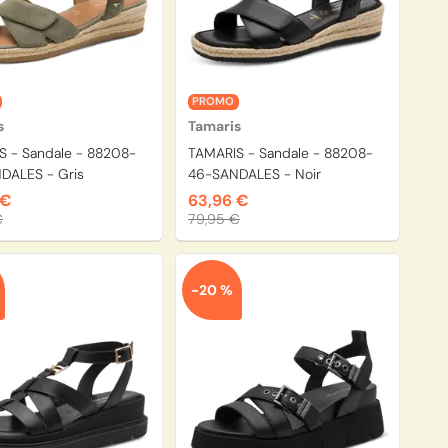
PROMO
s
Tamaris
S - Sandale - 88208-
TAMARIS - Sandale - 88208-
DALES - Gris
46-SANDALES - Noir
 €
63,96 €
€
79,95 €
-20 %