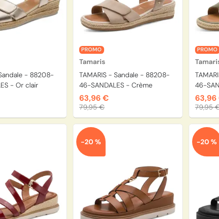
PROMO
PROMO
Tamaris
Tamari
Sandale - 88208-
TAMARIS - Sandale - 88208-
TAMARI
S - Or clair
46-SANDALES - Crème
46-SAN
63,96 €
63,96
79,95 €
79,95 
-20 %
-20 %