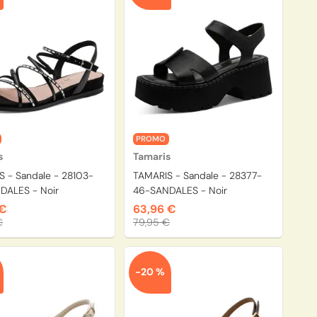
PROMO
s
Tamaris
 - Sandale - 28103-
TAMARIS - Sandale - 28377-
DALES - Noir
46-SANDALES - Noir
 €
63,96 €
€
79,95 €
-20 %