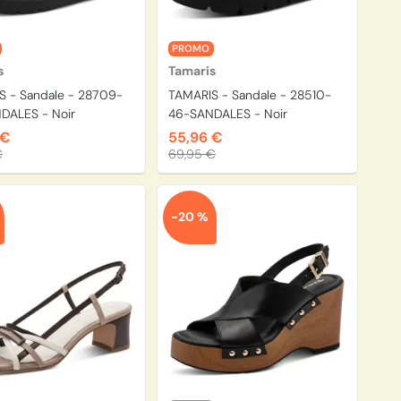
PROMO
s
Tamaris
S - Sandale - 28709-
TAMARIS - Sandale - 28510-
DALES - Noir
46-SANDALES - Noir
 €
55,96 €
€
69,95 €
-20 %