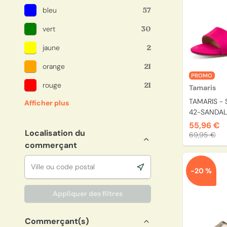
bleu
57
vert
30
jaune
2
orange
21
PROMO
rouge
21
Tamaris
TAMARIS - 
Afficher plus
42-SANDALE
55,96 €
Localisation du
69,95 €
commerçant
-20 %
Appliquer des filtres
Commerçant(s)