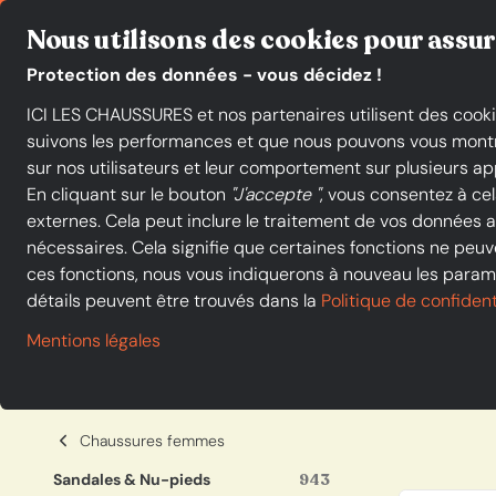
Commerçants indépendants en France
Click & Collect
Nous utilisons des cookies pour assur
Protection des données - vous décidez !
ICI LES CHAUSSURES et nos partenaires utilisent des cooki
suivons les performances et que nous pouvons vous montrer 
sur nos utilisateurs et leur comportement sur plusieurs app
En cliquant sur le bouton
"J'accepte "
, vous consentez à ce
Acheter à ICI-LES-CHAUSSURES
Chaussures femmes
Sand
externes. Cela peut inclure le traitement de vos données
Sandales & Nu-pi
nécessaires. Cela signifie que certaines fonctions ne peuve
ces fonctions, nous vous indiquerons à nouveau les paramè
détails peuvent être trouvés dans la
Politique de confident
Mentions légales
Catégories
M
Toutes les catégories
Chaussures femmes
Sandales & Nu-pieds
943