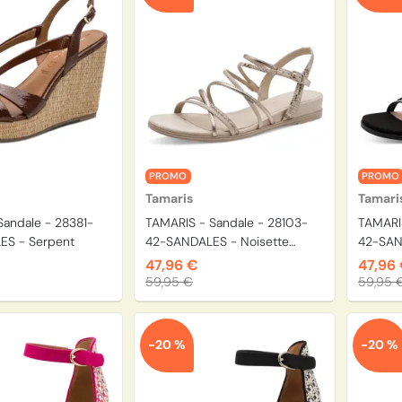
PROMO
PROMO
Tamaris
Tamari
Sandale - 28381-
TAMARIS - Sandale - 28103-
TAMARIS
ES - Serpent
42-SANDALES - Noisette
42-SAN
combiné
47,96 €
47,96
59,95 €
59,95 
-20 %
-20 %