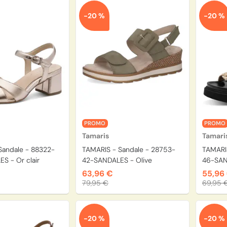
-20 %
-20 %
PROMO
PROMO
Tamaris
Tamari
Sandale - 88322-
TAMARIS - Sandale - 28753-
TAMARI
S - Or clair
42-SANDALES - Olive
46-SAN
63,96 €
55,96
79,95 €
69,95 
-20 %
-20 %