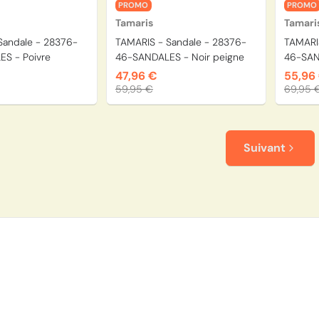
PROMO
PROMO
Tamaris
Tamari
Sandale - 28376-
TAMARIS - Sandale - 28376-
TAMARI
S - Poivre
46-SANDALES - Noir peigne
46-SAN
47,96 €
55,96
59,95 €
69,95 
Suivant