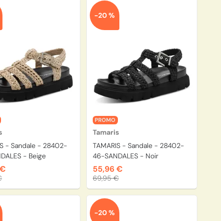
-20 %
PROMO
s
Tamaris
S - Sandale - 28402-
TAMARIS - Sandale - 28402-
DALES - Beige
46-SANDALES - Noir
 €
55,96 €
€
69,95 €
-20 %