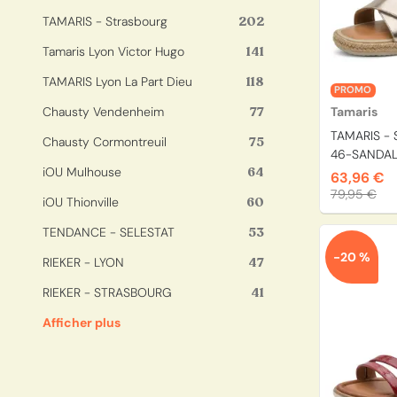
TAMARIS - Strasbourg
202
Tamaris Lyon Victor Hugo
141
TAMARIS Lyon La Part Dieu
118
PROMO
Chausty Vendenheim
77
Tamaris
TAMARIS - 
Chausty Cormontreuil
75
46-SANDALE
iOU Mulhouse
64
63,96 €
79,95 €
iOU Thionville
60
TENDANCE - SELESTAT
53
-20 %
RIEKER - LYON
47
RIEKER - STRASBOURG
41
Afficher plus