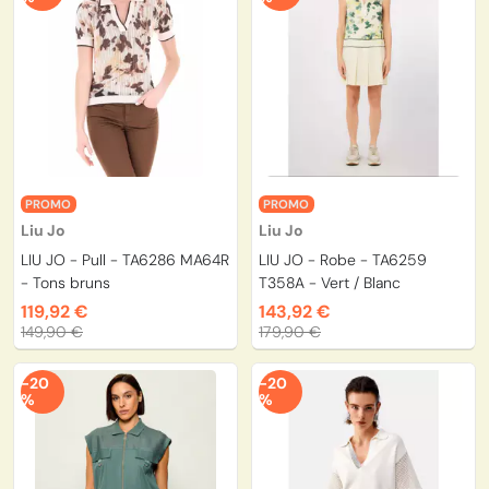
PROMO
PROMO
Liu Jo
Liu Jo
LIU JO - Pull - TA6286 MA64R
LIU JO - Robe - TA6259
- Tons bruns
T358A - Vert / Blanc
119,92 €
143,92 €
149,90 €
179,90 €
-20
-20
%
%