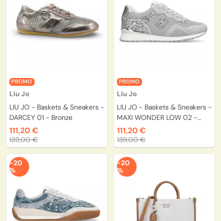
PROMO
PROMO
Liu Jo
Liu Jo
LIU JO - Baskets & Sneakers -
LIU JO - Baskets & Sneakers -
DARCEY 01 - Bronze
MAXI WONDER LOW 02 -
Blanc
111,20 €
111,20 €
139,00 €
139,00 €
-20
-20
%
%