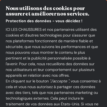
Fiable et rapide
Nous utilisons des cookies pour
assurer et améliorer nos services.
Protection des données - vous décidez !
ICI LES CHAUSSURES et nos partenaires utilisent des
cookies et d'autres technologies pour s'assurer que
Toutes les catégories
Nouveautés
Promotions
Chaussures f
nos plateformes fonctionnent de manière fiable et
sécurisée, que nous suivons les performances et que
Liu Jo
nous pouvons vous montrer le contenu le plus
pertinent et la publicité personnalisée possible à
l'avenir. Pour cela, nous recueillons des données sur
nos utilisateurs et leur comportement sur plusieurs
Tous les produits
appareils en relation avec nos offres.
En cliquant sur le bouton
"J'accepte "
, vous consentez à
cela et vous nous autorisez à partager ces données
avec des tiers, tels que nos partenaires marketing ou
TOUS LES FILTRES
technologiques externes. Cela peut inclure le
traitement de vos données aux États-Unis. Si vous ne