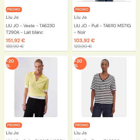
PROMO
PROMO
Liu Jo
Liu Jo
LIU JO - Veste - TA6230
LIU JO - Pull - TA6110 MS71G
T290A - Lait blanc
- Noir
151,92 €
103,92 €
189,90 €
129,90 €
-20
-20
%
%
PROMO
PROMO
Liu Jo
Liu Jo