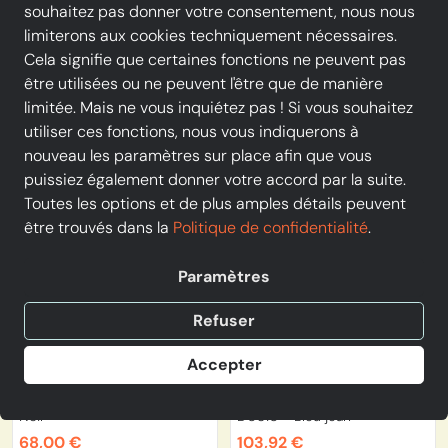
souhaitez pas donner votre consentement, nous nous
Couleur
Taille
limiterons aux cookies techniquement nécessaires.
Cela signifie que certaines fonctions ne peuvent pas
être utilisées ou ne peuvent l'être que de manière
limitée. Mais ne vous inquiétez pas ! Si vous souhaitez
utiliser ces fonctions, nous vous indiquerons à
-20
-20
%
%
nouveau les paramètres sur place afin que vous
puissiez également donner votre accord par la suite.
Toutes les options et de plus amples détails peuvent
être trouvés dans la
Politique de confidentialité
.
Paramètres
Refuser
PROMO
PROMO
Accepter
Liu Jo
Liu Jo
LIU JO - Sandale - STEFFY -
LIU JO - Pantalon - UA6269
Noir
D0310 - Bleu jean
68,00 €
103,92 €