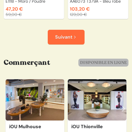
E1118 - Moro / Poudre
AA6073 T379A - Bleu robe
47,20 €
103,20 €
59,00 €
129,00 €
Suivant
Commerçant
DISPONIBLE EN LIGNE
iOU Mulhouse
iOU Thionville