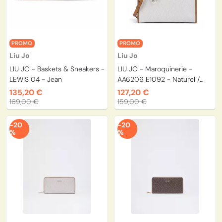
PROMO
PROMO
Liu Jo
Liu Jo
LIU JO - Baskets & Sneakers -
LIU JO - Maroquinerie -
LEWIS 04 - Jean
AA6206 E1092 - Naturel /
Séquoia
135,20 €
127,20 €
169,00 €
159,00 €
-20
-20
%
%