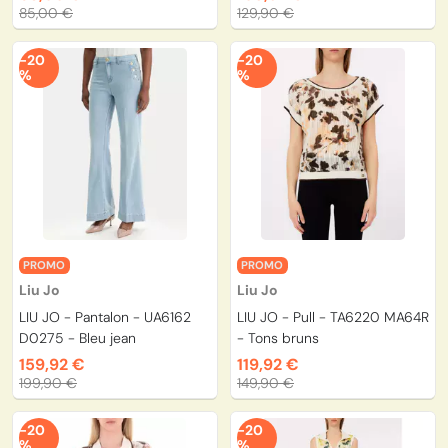
85,00 €
129,90 €
-20
-20
%
%
PROMO
PROMO
Liu Jo
Liu Jo
LIU JO - Pantalon - UA6162
LIU JO - Pull - TA6220 MA64R
D0275 - Bleu jean
- Tons bruns
159,92 €
119,92 €
199,90 €
149,90 €
-20
-20
%
%