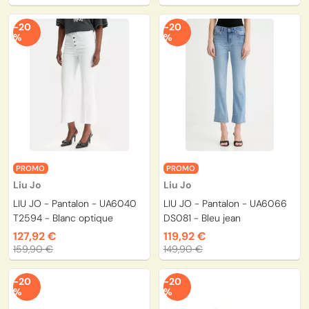
-20
-20
%
%
PROMO
PROMO
Liu Jo
Liu Jo
LIU JO - Pantalon - UA6040
LIU JO - Pantalon - UA6066
T2594 - Blanc optique
DS081 - Bleu jean
127,92 €
119,92 €
159,90 €
149,90 €
-20
-20
%
%