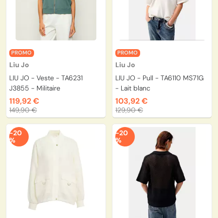
PROMO
PROMO
Liu Jo
Liu Jo
LIU JO - Veste - TA6231
LIU JO - Pull - TA6110 MS71G
J3855 - Militaire
- Lait blanc
119,92 €
103,92 €
149,90 €
129,90 €
-20
-20
%
%