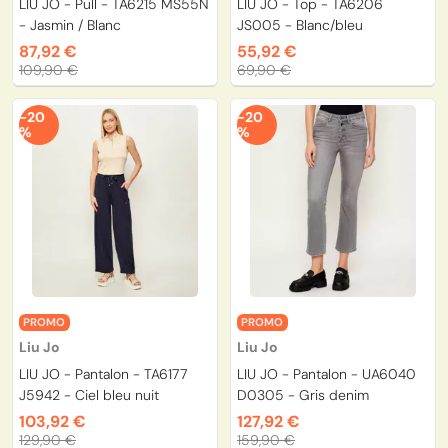
LIU JO - Pull - TA6215 MS55N
LIU JO - Top - TA6206
- Jasmin / Blanc
JS005 - Blanc/bleu
87,92 €
55,92 €
109,90 €
69,90 €
-20
-20
%
%
PROMO
PROMO
Liu Jo
Liu Jo
LIU JO - Pantalon - TA6177
LIU JO - Pantalon - UA6040
J5942 - Ciel bleu nuit
D0305 - Gris denim
103,92 €
127,92 €
129,90 €
159,90 €